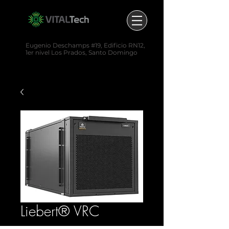
Eugenio Deschamps #19,
Edificio RN12,
1er nivel
Los Prados,
Santo Domingo
(829) 520-6402
Liebert® VRC