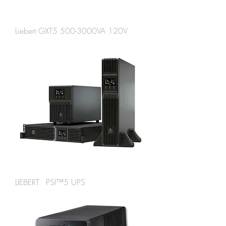
Liebert GXT5 500-3000VA 120V
LIEBERT PSI™5 UPS