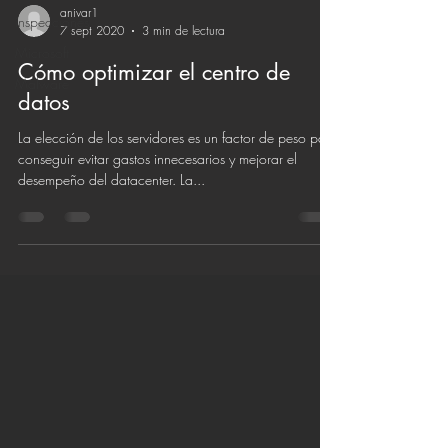
anivar1
inspecciones
7 sept 2020
3 min de lectura
Microsoft
Cómo optimizar el centro de
Malware
datos
La elección de los servidores es un factor de peso para
conseguir evitar gastos innecesarios y mejorar el
desempeño del datacenter. La...