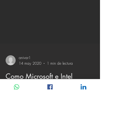
anivar1
14 may 2020
1 min de lectura
Como Microsoft e Intel
convirtieron malware en
imágenes.
Los gigantes tecnológicos han anunciado un proyecto
de colaboración en torno a una nueva técnica
basada en el aprendizaje profundo..