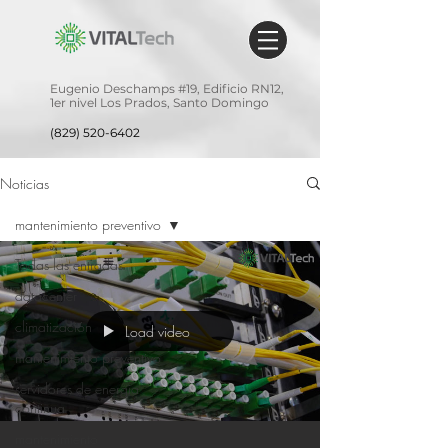
Eugenio Deschamps #19,
Edificio RN12,
1er nivel
Los Prados,
Santo Domingo
(829) 520-6402
Noticias
mantenimiento preventivo
Todas las entradas
datacenter
climatización
Load video
mantenimiento preventivo
servidores de energia
continua
mantenimiento