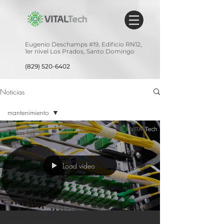
Eugenio Deschamps #19,
Edificio RN12,
1er nivel
Los Prados,
Santo Domingo
(829) 520-6402
Noticias
mantenimiento
Todas las
entradas
datacenter
Load video
climatización
mantenimiento
preventivo
servidores de
energia continua