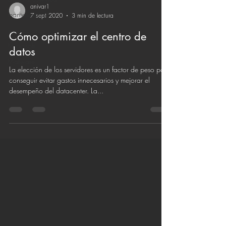
anivar1
mantenimiento
7 sept 2020
3 min de lectura
inspecciones
Cómo optimizar el centro de
Microsoft
datos
Malware
La elección de los servidores es un factor de peso para
conseguir evitar gastos innecesarios y mejorar el
desempeño del datacenter. La...