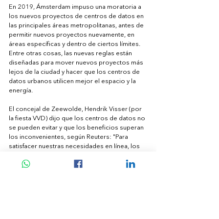
En 2019, Ámsterdam impuso una moratoria a 
los nuevos proyectos de centros de datos en 
las principales áreas metropolitanas, antes de 
permitir nuevos proyectos nuevamente, en 
áreas específicas y dentro de ciertos límites. 
Entre otras cosas, las nuevas reglas están 
diseñadas para mover nuevos proyectos más 
lejos de la ciudad y hacer que los centros de 
datos urbanos utilicen mejor el espacio y la 
energía.
El concejal de Zeewolde, Hendrik Visser (por 
la fiesta VVD) dijo que los centros de datos no 
se pueden evitar y que los beneficios superan 
los inconvenientes, según Reuters: "Para 
satisfacer nuestras necesidades en línea, los 
centros de datos son simplemente 
necesarios. Tienen que ir a algún lado, y 
probablemente sea No es imprudente 
construirlos aquí en Europa Occidental, 
centralizados bajo nuestras leyes ”.