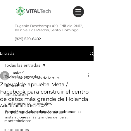
Eugenio Deschamps #19,
Edificio RN12,
1er nivel
Los Prados,
Santo Domingo
(829) 520-6402
Entrada
Todas las entradas
anivar1
Todas las entradas
17 dic 2021
2 min de lectura
Zeewolde aprueba Meta /
datacenter
Facebook para construir el centro
climatización
de datos más grande de Holanda
mantenimiento preventivo
Actualizado:
23 mar 2023
Pequeño pueblo holandés para obtener las 
servidores de energia continua
instalaciones más grandes del país.
mantenimiento
inspecciones