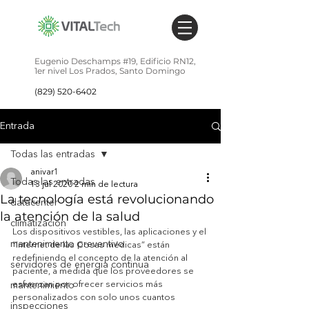
Eugenio Deschamps #19,
Edificio RN12,
1er nivel
Los Prados,
Santo Domingo
(829) 520-6402
Entrada
Todas las entradas
anivar1
Todas las entradas
13 jul 2020
2 min de lectura
La tecnología está revolucionando
datacenter
la atención de la salud
climatización
Los dispositivos vestibles, las aplicaciones y el 
mantenimiento preventivo
“Internet de las Cosas médicas” están 
redefiniendo el concepto de la atención al 
servidores de energia continua
paciente, a medida que los proveedores se 
esfuerzan por ofrecer servicios más 
mantenimiento
personalizados con solo unos cuantos 
inspecciones